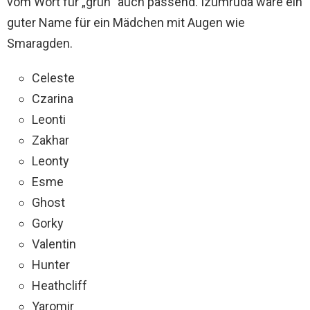
vom Wort für „grün“ auch passend. Izumruda wäre ein
guter Name für ein Mädchen mit Augen wie
Smaragden.
Celeste
Czarina
Leonti
Zakhar
Leonty
Esme
Ghost
Gorky
Valentin
Hunter
Heathcliff
Yaromir