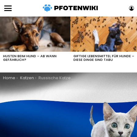
L
Menu
LATEST
STORIES
HUSTEN BEIM HUND – AB WANN
GIFTIGE LEBENSMITTEL FÜR HUNDE –
GEFÄHRLICH?
DIESE DINGE SIND TABU
You are here:
Home
Katzen
Russische Katzennamen: 320 wundervolle Namen aus der Russischen Sprache für deine Katze