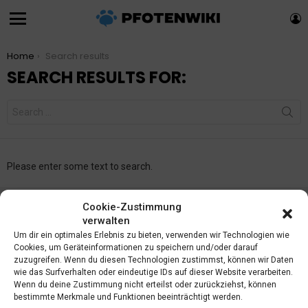
L
Menu
You are here:
Home
Search results
SEARCH RESULTS FOR:
Search
for:
Please enter some text to search.
Cookie-Zustimmung
verwalten
ÜBER PFOTENWIKI
Um dir ein optimales Erlebnis zu bieten, verwenden wir Technologien wie
Cookies, um Geräteinformationen zu speichern und/oder darauf
Bei Pfotenwiki möchten wir dich
informieren
,
unterhalten
und dich
zuzugreifen. Wenn du diesen Technologien zustimmst, können wir Daten
zu einem noch besseren Herrchen für deinen Vierbeiner machen.
wie das Surfverhalten oder eindeutige IDs auf dieser Website verarbeiten.
Lies dir unsere
Beiträge
,
Ratgeber
und Artikel durch und teile Sie mit
Wenn du deine Zustimmung nicht erteilst oder zurückziehst, können
deinen Freunden. Pfotenwiki ist eine wachsende
Community
von
bestimmte Merkmale und Funktionen beeinträchtigt werden.
Vierbeinerenthusiasten und wir freuen uns dich an Board zu haben!