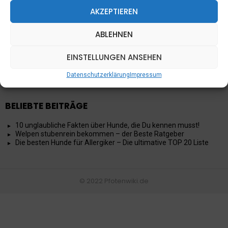
AKZEPTIEREN
LINKS
ABLEHNEN
Impressum
EINSTELLUNGEN ANSEHEN
Datenschutzerklärung
Über Uns
Kontakt
Datenschutzerklärung
Impressum
BELIEBTE BEITRÄGE
10 unglaubliche Fakten über Hunde, die Du kennen musst!
Welpen stubenrein bekommen – der Beste Ratgeber
Die besten Hunde für Allergiker – Die ultimative TOP 20 Liste
© 2022 Pfotenwiki.de