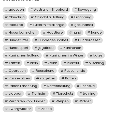
adoption
Australian Shepherd
Bewegung
Chinchilla
Chinchilla Haltung
Ernährung
featured
Futtermittelallergie
gesundheit
Hasenkaninchen
Haustiere
hund
hunde
Hundefutter
Hundegesundheit
Hunderassen
Hundesport
jagdtrieb
Kaninchen
Kaninchen haltung
Kaninchen im Winter
katze
Katzen
klein
krank
leckerli
Mischling
Operation
Rassehund
Rassehunde
Rassekatzen
ratgeber
Ratten
Ratten Ernährung
Rattenhaltung
Schecke
sidebar
Tierheim
Tierschutz
training
Verhalten von Hunden
Welpen
Widder
Zwergwidder
Zähne