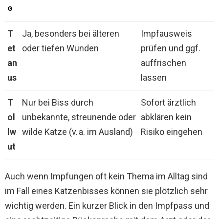
G
T
Ja, besonders bei älteren
Impfausweis
et
oder tiefen Wunden
prüfen und ggf.
an
auffrischen
us
lassen
T
Nur bei Biss durch
Sofort ärztlich
ol
unbekannte, streunende oder
abklären kein
lw
wilde Katze (v. a. im Ausland)
Risiko eingehen
ut
Auch wenn Impfungen oft kein Thema im Alltag sind
im Fall eines Katzenbisses können sie plötzlich sehr
wichtig werden. Ein kurzer Blick in den Impfpass und