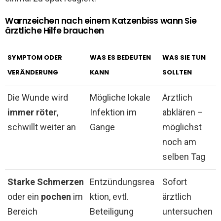
Warnzeichen nach einem Katzenbiss wann Sie
ärztliche Hilfe brauchen
SYMPTOM ODER
WAS ES BEDEUTEN
WAS SIE TUN
VERÄNDERUNG
KANN
SOLLTEN
Die Wunde wird
Mögliche lokale
Ärztlich
immer röter
,
Infektion im
abklären –
schwillt weiter an
Gange
möglichst
noch am
selben Tag
Starke Schmerzen
Entzündungsrea
Sofort
oder ein
pochen
im
ktion, evtl.
ärztlich
Bereich
Beteiligung
untersuchen