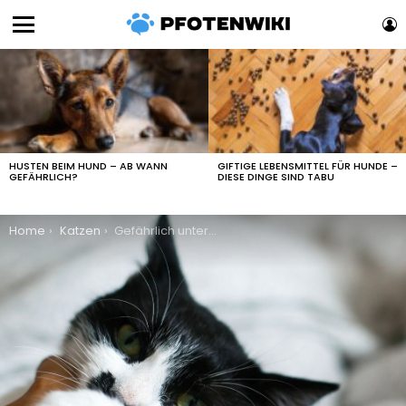
L
Menu
LATEST
STORIES
HUSTEN BEIM HUND – AB WANN
GIFTIGE LEBENSMITTEL FÜR HUNDE –
GEFÄHRLICH?
DIESE DINGE SIND TABU
You are here:
Home
Katzen
Gefährlich unterschätzt: So reagieren Sie richtig auf einen Katzenbiss!