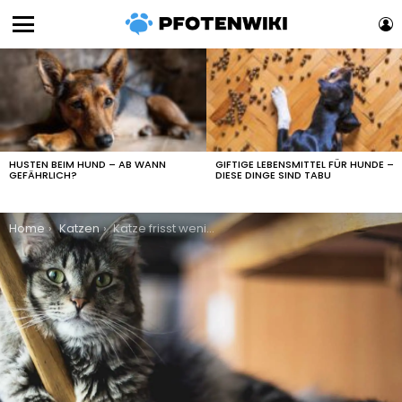
L
Menu
LATEST
STORIES
HUSTEN BEIM HUND – AB WANN
GIFTIGE LEBENSMITTEL FÜR HUNDE –
GEFÄHRLICH?
DIESE DINGE SIND TABU
You are here:
Home
Katzen
Katze frisst wenig ist aber fit – Vorsicht: mögliche Gründe und Lösungen