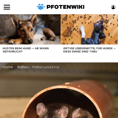
L
Menu
LATEST
STORIES
HUSTEN BEIM HUND – AB WANN
GIFTIGE LEBENSMITTEL FÜR HUNDE –
GEFÄHRLICH?
DIESE DINGE SIND TABU
You are here:
Home
Ratten
Ratten und Kinder: Ein unkonventionelles, aber faszinierendes Duo