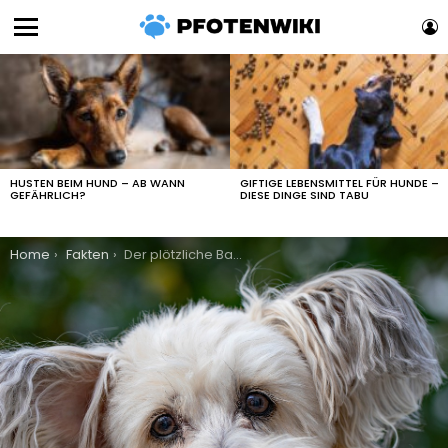
L
Menu
LATEST
STORIES
HUSTEN BEIM HUND – AB WANN
GIFTIGE LEBENSMITTEL FÜR HUNDE –
GEFÄHRLICH?
DIESE DINGE SIND TABU
You are here:
Home
Fakten
Der plötzliche Bandscheibenvorfall bei Hunden