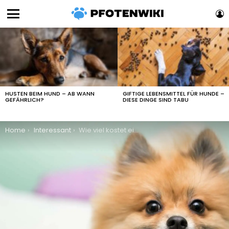
L
Menu
LATEST
STORIES
HUSTEN BEIM HUND – AB WANN
GIFTIGE LEBENSMITTEL FÜR HUNDE –
GEFÄHRLICH?
DIESE DINGE SIND TABU
You are here:
Home
Interessant
Wie viel kostet ein Zwergspitz? Alles über die Kosten eines Pomeranians