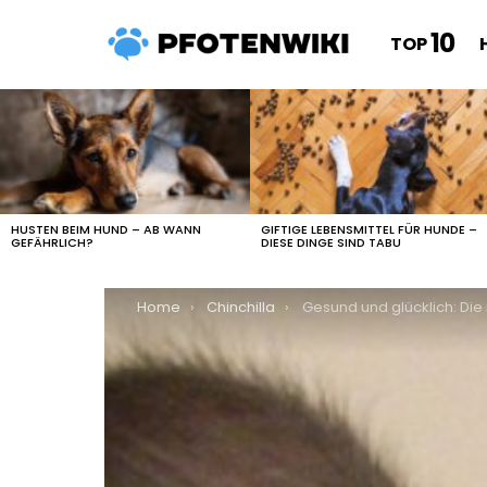
10
TOP
LATEST
STORIES
HUSTEN BEIM HUND – AB WANN
GIFTIGE LEBENSMITTEL FÜR HUNDE –
GEFÄHRLICH?
DIESE DINGE SIND TABU
You are here:
Home
Chinchilla
Gesund und glücklich: Die richtige Pflege für