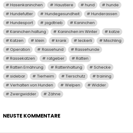
Hasenkaninchen
Haustiere
hund
hunde
Hundefutter
Hundegesundheit
Hunderassen
Hundesport
jagdtrieb
Kaninchen
Kaninchen haltung
Kaninchen im Winter
katze
Katzen
klein
krank
leckerli
Mischling
Operation
Rassehund
Rassehunde
Rassekatzen
ratgeber
Ratten
Ratten Ernährung
Rattenhaltung
Schecke
sidebar
Tierheim
Tierschutz
training
Verhalten von Hunden
Welpen
Widder
Zwergwidder
Zähne
NEUSTE KOMMENTARE